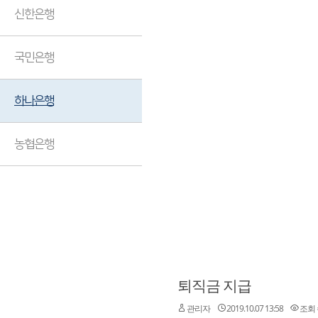
신한은행
국민은행
하나은행
농협은행
퇴직금 지급
관리자
2019.10.07 13:58
조회 수