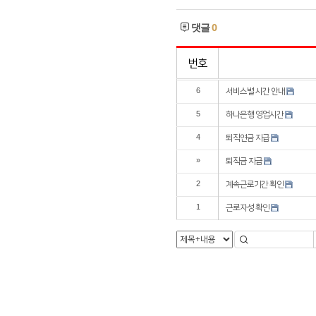
댓글
0
번호
6
서비스별 시간 안내
5
하나은행 영업시간
4
퇴직연금 지급
»
퇴직금 지급
2
계속근로기간 확인
1
근로자성 확인